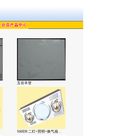
五谷丰登
S60D8 二灯+照明+换气扇…