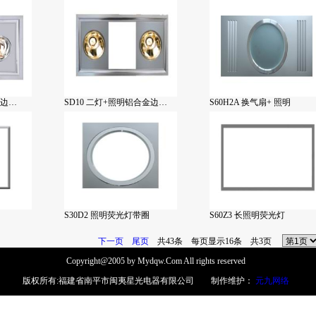
金边…
SD10 二灯+照明铝合金边…
S60H2A 换气扇+ 照明
S30D2 照明荧光灯带圈
S60Z3 长照明荧光灯
下一页
尾页
共43条 每页显示16条 共3页
Copyright@2005 by Mydqw.Com All rights reserved
版权所有:福建省南平市闽夷星光电器有限公司 制作维护：
元九网络